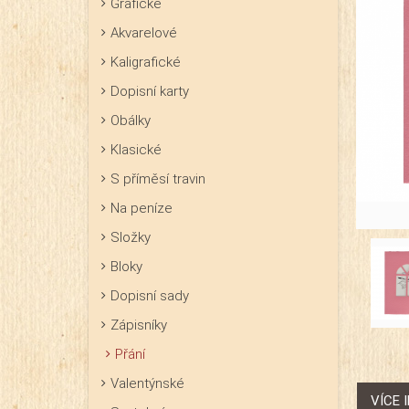
Grafické
Akvarelové
Kaligrafické
Dopisní karty
Obálky
Klasické
S příměsí travin
Na peníze
Složky
Bloky
Dopisní sady
Zápisníky
Přání
Valentýnské
VÍCE 