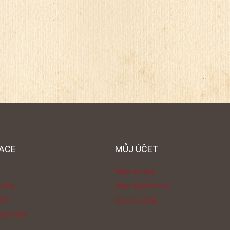
 příležitosti.
lásky určené pro
obálkou
velmi originálním
významné osobní a
celofánov
. Baleno je
rodinné příležitosti.
ně s obálkou v
Působí velmi originálním
dné celofánové
dojmem. Baleno je
společně s obálkou v
průhledné celofánové
fólii.
ACE
MŮJ ÚČET
Moje adresy
lužby
Moje objednávky
ERY
Osobní údaje
 gramáže