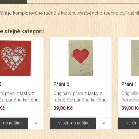
ání je kompletováno ručně z kartónu vyráběného technologií ruční
e stejné kategorii
5
Přání 6
Přání 1
lní přání z lásky z
Originální přání z lásky z
Origináln
čerpaného kartónu.
ručně čerpaného kartónu,
čerpané
 100x100 mm.
dekorace z ručního
Formát 
Kč
39,00 Kč
39,00 K
z hlazeného papíru.
papíru. Formát 105x150
Skládaná
né přání s
mm. Vklad z hlazeného
vhodné j
IT DO KOŠÍKU
VLOŽIT DO KOŠÍKU
VLOŽIT
ným motivem
papíru v červené barvě.
18. naro
určené pro
Barva přání dekorační s
velmi or
né osobní a
květy. Skládané přání z
Baleno 