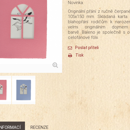
Novinka
Originální přání z ručně čerpa
105x150 mm. Skládaná karta.
blahopřání rodičům k naroze
velmi originálním dojme
barvě. Baleno je společně s o
celofánové fólii.
Poslat příteli
Tisk
INFORMACÍ
RECENZE