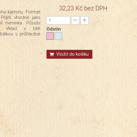
32,23 Kč
bez DPH
ného kartonu. Formát
 Přání vhodné jako
ní miminka. Působí
m. Vklad v bílé
Odstín
bálkou v průhledné
Vložit do košíku