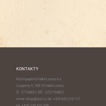
 v průhledné
Baleno je společně s
é fólii.
obálkou v průhledné
celofánové fólii.
KONTAKTY
Ruční papírna Velké Losiny a.s.
U papírny 9, 788 15 Velké Losiny
IČ : 27768821, DIČ : CZ27768821
email: shop@rpvl.cz, tel.: +420 603 210 117
tel.: +420 739 216 339