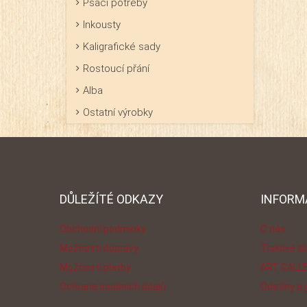
Psací potřeby
rodinné
Inkousty
Působí 
dojmem
Kaligrafické sady
společ
Rostoucí přání
průhle
fólii.
Alba
Ostatní výrobky
DŮLEŽÍTÉ ODKAZY
INFORM
Obchodní podmínky
O nás
Možnosti dopravy
Tiskové s
Možnosti platby
ART GALL
Ochrana osobních údajů
Odstíny a