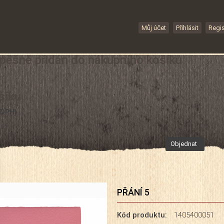
Můj účet
Přihlásit
Regis
spěšně přidán do nákupního košíku
šíku.
 DPH)
Objednat
PŘÁNÍ 5
Kód produktu:
1405400051