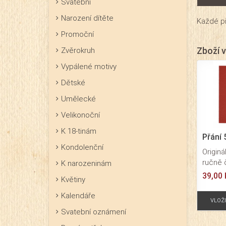
Svatební
Narození dítěte
Každé př
Promoční
Zboží v
Zvěrokruh
Vypálené motivy
Dětské
Umělecké
Velikonoční
K 18-tinám
Přání 
Kondolenční
Originá
ručně 
K narozeninám
Formát
39,00 
Květiny
Vklad 
Skláda
Kalendáře
VLOŽ
vypále
Svatební oznámení
srdce 
význam