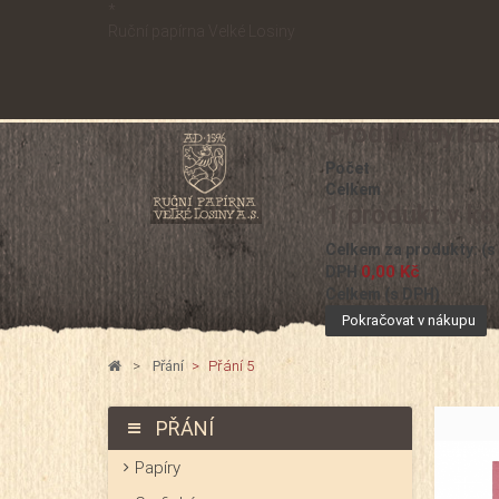
*
Ruční papírna Velké Losiny
Produkt byl ú
Počet
Celkem
1 produkt v ko
Celkem za produkty: (s
0,00 Kč
DPH
Celkem (s DPH)
Pokračovat v nákupu
>
Přání
>
Přání 5
PŘÁNÍ
Papíry