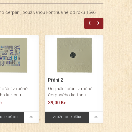
ho čerpání, používanou kontinuálně od roku 1596.
‹
›
Přání 2
í přání z ručně
Originální přání z ručně
ho kartonu.
čerpaného kartonu.
150x150 mm.
Formát 150x150 mm.
č
39,00 Kč
 karta. Přání
Skládaná karta. Přání se
ako blahopřání k
čtyřlístkem je vhodné jako
 DO KOŠÍKU
VLOŽIT DO KOŠÍKU
zeninám. Působí
blahopřání k 18.
iginálním dojmem.
narozeninám. Působí
je společně s
velmi originálním dojmem.