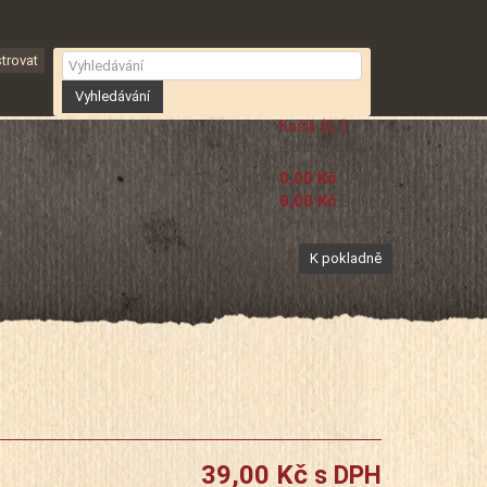
trovat
Vyhledávání
Košík
(0,-)
Žádné produkty
0,00 Kč
DPH
0,00 Kč
Celkem
Ceny jsou s DPH
K pokladně
39,00 Kč
s DPH