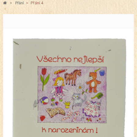
>
Přání
>
Přání 4