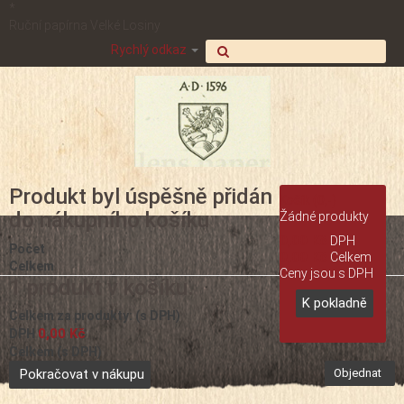
*
Ruční papírna Velké Losiny
Rychlý odkaz
Produkt byl úspěšně přidán
Košík
(0,-)
do nákupního košíku
Žádné produkty
0,00 Kč
DPH
Počet
0,00 Kč
Celkem
Celkem
Ceny jsou s DPH
1 produkt v košíku.
K pokladně
Celkem za produkty: (s DPH)
0,00 Kč
DPH
Celkem (s DPH)
Pokračovat v nákupu
Objednat