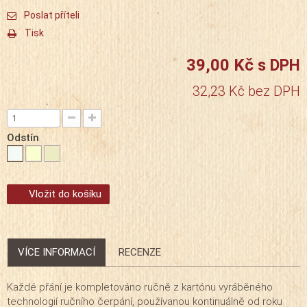
Poslat příteli
Tisk
39,00 Kč
s DPH
32,23 Kč
bez DPH
Odstín
Vložit do košíku
VÍCE INFORMACÍ
RECENZE
Každé přání je kompletováno ručně z kartónu vyráběného
technologií ručního čerpání, používanou kontinuálně od roku