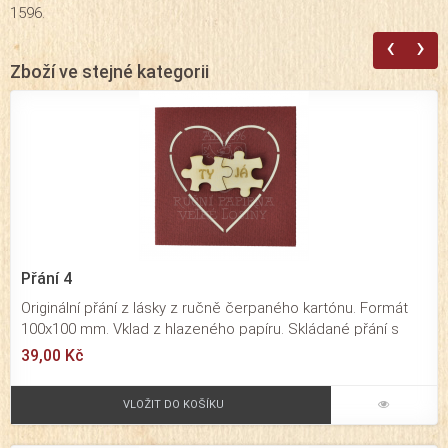
1596.
‹
›
Zboží ve stejné kategorii
Přání 4
Originální přání z lásky z ručně čerpaného kartónu. Formát
100x100 mm. Vklad z hlazeného papíru. Skládané přání s
vypáleným srdcem ve kterém je vlepen nápis "Ty-Já" ve
39,00 Kč
tvaru puzzle z překližky. Přání je určené pro významné
osobní a rodinné příležitosti. Působí velmi originálním
VLOŽIT DO KOŠÍKU
dojmem.