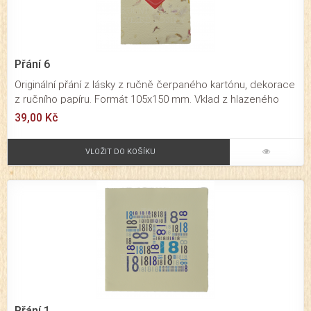
Přání 6
Originální přání z lásky z ručně čerpaného kartónu, dekorace
z ručního papíru. Formát 105x150 mm. Vklad z hlazeného
papíru v červené barvě. Barva přání dekorační s květy.
39,00 Kč
Skládané přání z lásky určené pro významné osobní a
rodinné příležitosti. Působí velmi originálním dojmem. Baleno
VLOŽIT DO KOŠÍKU
je společně s obálkou v průhledné celofánové fólii.
Přání 1