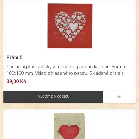
Přání 5
Originální přání z lásky z ručně čerpaného kartónu. Formát
100x100 mm. Vklad z hlazeného papíru. Skládané přání s
vypáleným motivem srdce určené pro významné osobní a
39,00 Kč
rodinné příležitosti. Působí velmi originálním dojmem. Baleno
je společně s obálkou v průhledné celofánové fólii.
VLOŽIT DO KOŠÍKU