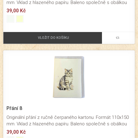
mm. Vklad z hlazeného papíru. Baleno společně s obálkou
ze strojního papíru.
39,00 Kč
VLOŽIT DO KOŠÍKU
Přání 8
Originální přání z ručně čerpaného kartonu. Formát 110x150
mm. Vklad z hlazeného papíru. Baleno společně s obálkou
ze strojního papíru.
39,00 Kč