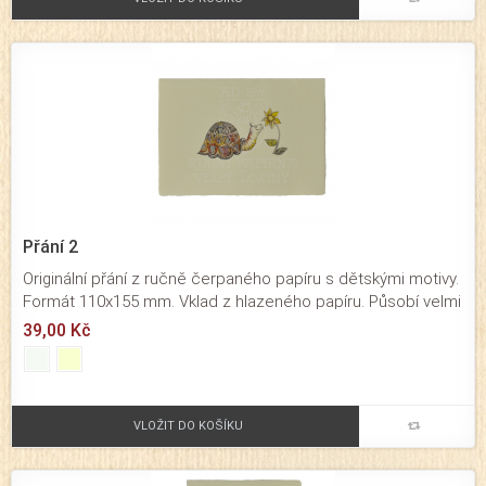
Přání 2
Originální přání z ručně čerpaného papíru s dětskými motivy.
Formát 110x155 mm. Vklad z hlazeného papíru. Působí velmi
originálním dojmem. Přání určené pro významné osobní a
39,00 Kč
rodinné příležitosti. Baleno je společně s obálkou v
průhledné celofánové fólii.
VLOŽIT DO KOŠÍKU