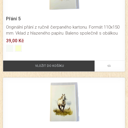
Přání 5
Originální přání z ručně čerpaného kartonu. Formát 110x150
mm. Vklad z hlazeného papíru. Baleno společně s obálkou
ze strojního papíru.
39,00 Kč
VLOŽIT DO KOŠÍKU