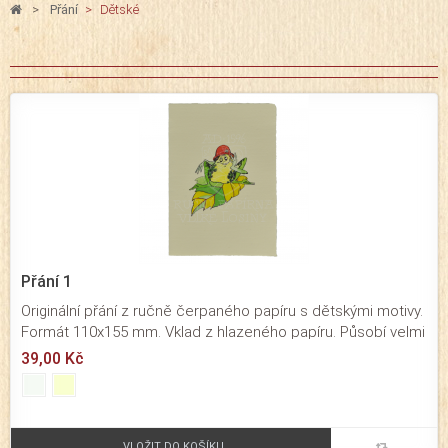
>
Přání
>
Dětské
Přání 1
Originální přání z ručně čerpaného papíru s dětskými motivy.
Formát 110x155 mm. Vklad z hlazeného papíru. Působí velmi
originálním dojmem. Přání určené pro významné osobní a
39,00 Kč
rodinné příležitosti. Baleno je společně s obálkou v
průhledné celofánové fólii.
VLOŽIT DO KOŠÍKU