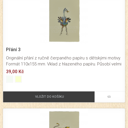
Přání 3
Originální přání z ručně čerpaného papíru s dětskými motivy.
Formát 110x155 mm. Vklad z hlazeného papíru. Působí velmi
originálním dojmem. Přání určené pro významné osobní a
39,00 Kč
rodinné příležitosti. Baleno je společně s obálkou v
průhledné celofánové fólii.
VLOŽIT DO KOŠÍKU