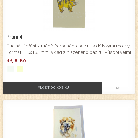
Přání 4
Originální přání z ručně čerpaného papíru s dětskými motivy.
Formát 110x155 mm. Vklad z hlazeného papíru. Působí velmi
originálním dojmem. Přání určené pro významné osobní a
39,00 Kč
rodinné příležitosti. Baleno je společně s obálkou v
průhledné celofánové fólii.
VLOŽIT DO KOŠÍKU