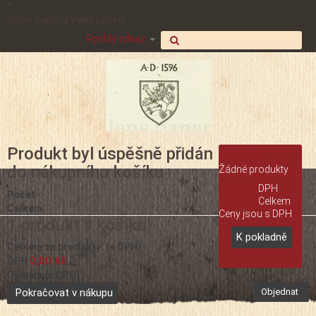
*
Ruční papírna Velké Losiny
Rychlý odkaz
Produkt byl úspěšně přidán
Košík
(0,-)
do nákupního košíku
Žádné produkty
0,00 Kč
DPH
Počet
0,00 Kč
Celkem
Celkem
Ceny jsou s DPH
1 produkt v košíku.
K pokladně
Celkem za produkty: (s DPH)
0,00 Kč
DPH
Celkem (s DPH)
Pokračovat v nákupu
Objednat