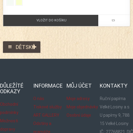
VLOŽIT DO KOŠÍKU
DĚTSKÉ
DŮLEŽÍTÉ
INFORMACE
MŮJ ÚČET
KONTAKTY
ODKAZY
O nás
Moje adresy
Ruční papírna
Obchodní
Tiskové služby
Moje objednávky
Velké Losiny a.s.
podmínky
ART GALLERY
Osobní údaje
U papírny 9, 788
Možnosti
Odstíny a
15 Velké Losiny
dopravy
gramáže
IČ : 27768821, DIČ