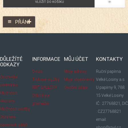
VLOŽIT DO KOŠÍKU
PŘÁNÍ
DŮLEŽÍTÉ
INFORMACE
MŮJ ÚČET
KONTAKTY
ODKAZY
O nás
Moje adresy
Ruční papírna
Obchodní
Tiskové služby
Moje objednávky
Velké Losiny a.s.
podmínky
ART GALLERY
Osobní údaje
U papírny 9, 788
Možnosti
Odstíny a
15 Velké Losiny
dopravy
gramáže
IČ : 27768821, DIČ
Možnosti platby
: CZ27768821
Ochrana
email:
osobních údajů
shop@rpvl.cz,