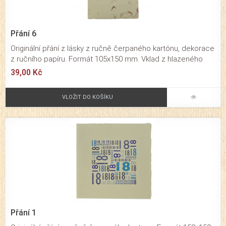
Přání 6
Originální přání z lásky z ručně čerpaného kartónu, dekorace
z ručního papíru. Formát 105x150 mm. Vklad z hlazeného
papíru v červené barvě. Barva přání dekorační s květy.
39,00 Kč
Skládané přání z lásky určené pro významné osobní a
rodinné příležitosti. Působí velmi originálním dojmem. Baleno
VLOŽIT DO KOŠÍKU
je společně s obálkou v průhledné celofánové fólii.
Přání 1