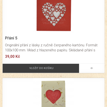
Přání 5
Originální přání z lásky z ručně čerpaného kartónu. Formát
100x100 mm. Vklad z hlazeného papíru. Skládané přání s
vypáleným motivem srdce určené pro významné osobní a
39,00 Kč
rodinné příležitosti. Působí velmi originálním dojmem. Baleno
je společně s obálkou v průhledné celofánové fólii.
VLOŽIT DO KOŠÍKU