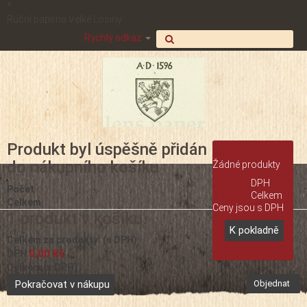
*
Ruční papírna Velké Losiny
Rychlý odkaz
Produkt byl úspěšně přidán
Košík
(0,-)
do nákupního košíku
Žádné produkty
0,00 Kč
DPH
Počet
0,00 Kč
Celkem
Celkem
Ceny jsou s DPH
1 produkt v košíku.
K pokladně
Celkem za produkty: (s DPH)
0,00 Kč
DPH
Celkem (s DPH)
Pokračovat v nákupu
Objednat