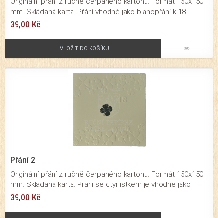
Originální přání z ručně čerpaného kartonu. Formát 150x150
mm. Skládaná karta. Přání vhodné jako blahopřání k 18.
narozeninám. Působí velmi originálním dojmem. Baleno je
39,00 Kč
společně s obálkou v průhledné celofánové fólii.
VLOŽIT DO KOŠÍKU
Přání 2
Originální přání z ručně čerpaného kartonu. Formát 150x150
mm. Skládaná karta. Přání se čtyřlístkem je vhodné jako
blahopřání k 18. narozeninám. Působí velmi originálním
39,00 Kč
dojmem. Baleno je společně s obálkou v průhledné
celofánové fólii.