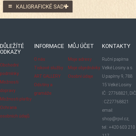
KALIGRAFICKÉ SADY
DŮLEŽÍTÉ
INFORMACE
MŮJ ÚČET
KONTAKTY
ODKAZY
O nás
Moje adresy
Ruční papírna
Obchodní
Tiskové služby
Moje objednávky
Velké Losiny a.s.
podmínky
ART GALLERY
Osobní údaje
U papírny 9, 788
Možnosti
Odstíny a
15 Velké Losiny
dopravy
gramáže
IČ : 27768821, DIČ
Možnosti platby
: CZ27768821
Ochrana
email:
osobních údajů
shop@rpvl.cz,
tel.: +420 603 210
117