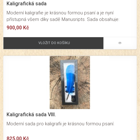
Kaligrafická sada
Moderní kaligrafie je krásnou formou psaní a je nyní
přístupná všem díky sadě Manusripts. Sada obsahuje:
namáčecí pero, dva hroty, černý inkoust a dřevěný savý
900,00 Kč
váleček.
VLOŽIT DO KOŠÍKU
Kaligrafická sada VIII.
Moderní sada pro kaligrafii je krásnou formou psaní.
825,00 Kč