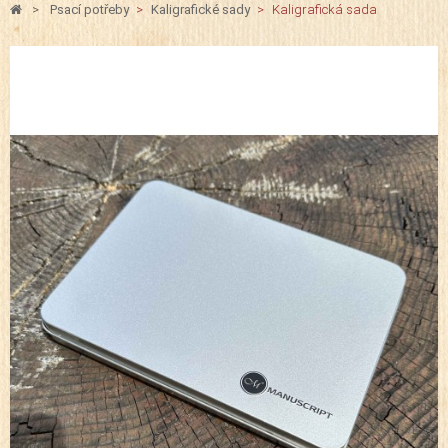
>
Psací potřeby
>
Kaligrafické sady
>
Kaligrafická sada