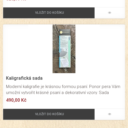
VLOŽIT DO KOŠÍKU
Kaligrafická sada
Moderní kaligrafie je krásnou formou psaní. Ponor pera Vám
umožní vytvořit krásné psaní a dekorativní vzory. Sada
obsahuje držák pera s třemi náhradními hroty a černý
490,00 Kč
inkoust.
VLOŽIT DO KOŠÍKU