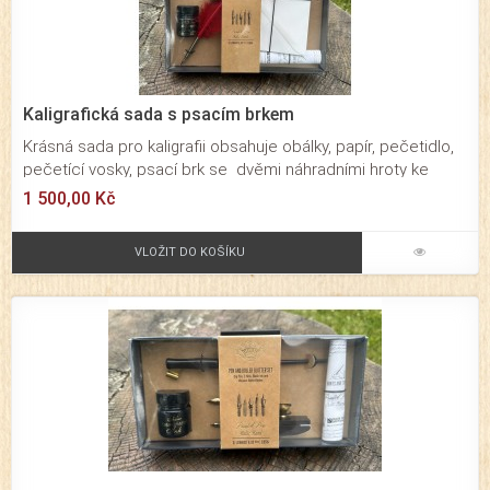
Kaligrafická sada s psacím brkem
Krásná sada pro kaligrafii obsahuje obálky, papír, pečetidlo,
pečetící vosky, psací brk se dvěmi náhradními hroty ke
psaní a lahvičku s černým inkoustem.
1 500,00 Kč
VLOŽIT DO KOŠÍKU