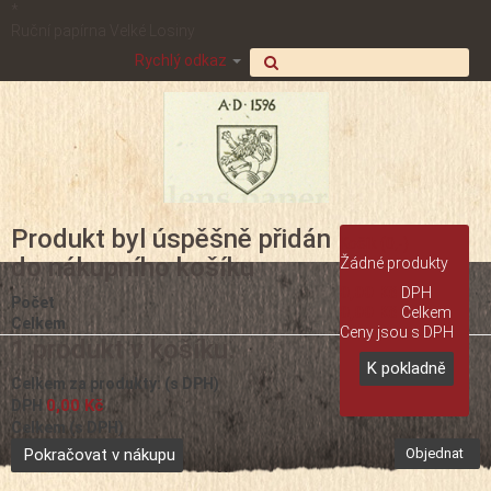
*
Ruční papírna Velké Losiny
Rychlý odkaz
Produkt byl úspěšně přidán
Košík
(0,-)
do nákupního košíku
Žádné produkty
0,00 Kč
DPH
Počet
0,00 Kč
Celkem
Celkem
Ceny jsou s DPH
1 produkt v košíku.
K pokladně
Celkem za produkty: (s DPH)
0,00 Kč
DPH
Celkem (s DPH)
Pokračovat v nákupu
Objednat