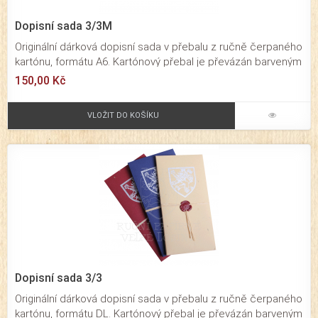
Dopisní sada 3/3M
Originální dárková dopisní sada v přebalu z ručně čerpaného
kartónu, formátu A6. Kartónový přebal je převázán barveným
přírodním lýkem. Dopisní sada obsahuje 3 ks ručně
150,00 Kč
čerpaných dopisních karet formátu 10x15 cm a 3 ks obálek
formátu C6.
VLOŽIT DO KOŠÍKU
Dopisní sada 3/3
Originální dárková dopisní sada v přebalu z ručně čerpaného
kartónu, formátu DL. Kartónový přebal je převázán barveným