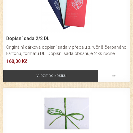
Dopisní sada 2/2 DL
Originální dárková dopisní sada v přebalu z ručně čerpaného
kartónu, formátu DL. Dopisní sada obsahuje 2 ks ručně
čerpaných papírů formát A4 s průsvitkou a 2 ks obálek
160,00 Kč
formátu DL.
VLOŽIT DO KOŠÍKU