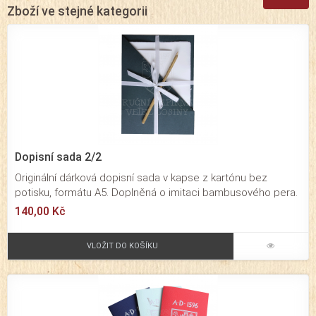
Zboží ve stejné kategorii
Dopisní sada 2/2
Originální dárková dopisní sada v kapse z kartónu bez
potisku, formátu A5. Doplněná o imitaci bambusového pera.
Kartónová kapsa je převázaná bílou stužkou. Dopisní sada
140,00 Kč
obsahuje 2 ks ručně čerpaného papíru formátu A4,
přeložené na formát A5 a 2 ks obálek formátu C6.
VLOŽIT DO KOŠÍKU