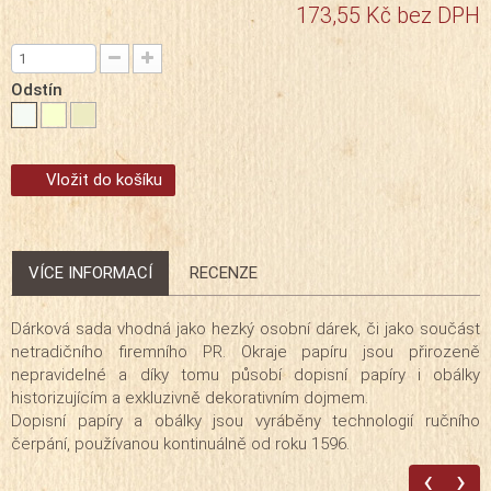
173,55 Kč
bez DPH
Odstín
Vložit do košíku
VÍCE INFORMACÍ
RECENZE
Dárková sada vhodná jako hezký osobní dárek, či jako součást
netradičního firemního PR. Okraje papíru jsou přirozeně
nepravidelné a díky tomu působí dopisní papíry i obálky
historizujícím a exkluzivně dekorativním dojmem.
Dopisní papíry a obálky jsou vyráběny technologií ručního
čerpání, používanou kontinuálně od roku 1596.
‹
›