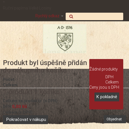
*
Ruční papírna Velké Losiny
Rychlý odkaz
Produkt byl úspěšně přidán
Košík
(0,-)
do nákupního košíku
Žádné produkty
0,00 Kč
DPH
Počet
0,00 Kč
Celkem
Celkem
Ceny jsou s DPH
1 produkt v košíku.
K pokladně
Celkem za produkty: (s DPH)
0,00 Kč
DPH
Celkem (s DPH)
Pokračovat v nákupu
Objednat