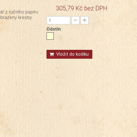
305,79 Kč
bez DPH
dář z ručního papíru
obrazeny kresby
Odstín
Vložit do košíku