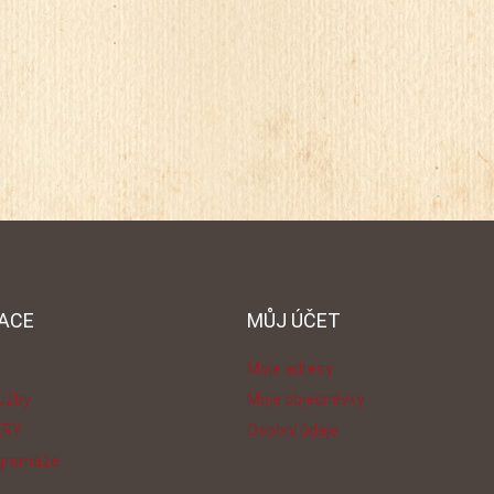
ACE
MŮJ ÚČET
Moje adresy
lužby
Moje objednávky
ERY
Osobní údaje
 gramáže