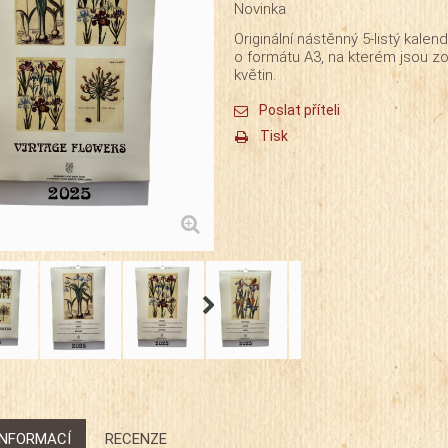
Novinka
Originální nástěnný 5-listý kalen
o formátu A3, na kterém jsou z
květin.
Poslat příteli
Tisk
INFORMACÍ
RECENZE