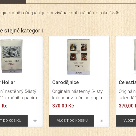
gie ručního čerpání je používána kontinuálně od roku 1596.
e stejné kategorii
 Hollar
Čarodějnice
Celesti
lní nástěnný 5-listý
Originální nástěnný 5-listý
Origináln
ř z ručního papíru
kalendář z ručního papíru
kalendář
átu A3, na kterém
o formátu A3, na kterém
o formát
0 Kč
370,00 Kč
370,00 
obrazeny kresby
je čarodějnicemi
jsou zo
 Hollara.
zobrazen proces výroby
celesti
IT DO KOŠÍKU
VLOŽIT DO KOŠÍKU
VLOŽIT
ručního papíru.