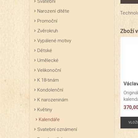
Svatební
Narození dítěte
Technolo
Promoční
Zboží v
Zvěrokruh
Vypálené motivy
Dětské
Umělecké
Velikonoční
K 18-tinám
Václav
Kondolenční
Originá
kalendá
K narozeninám
o form
370,0
Květiny
jsou z
Václava
Kalendáře
VLOŽ
Svatební oznámení