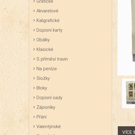
Grafické
Akvarelové
Kaligrafické
Dopisní karty
Obálky
Klasické
S příměsí travin
Na peníze
Složky
Bloky
Dopisní sady
Zápisníky
Přání
Valentýnské
VÍCE 