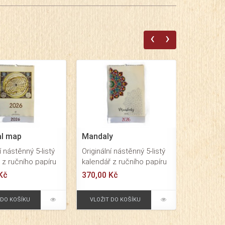
‹
›
al map
Mandaly
í nástěnný 5-listý
Originální nástěnný 5-listý
 z ručního papíru
kalendář z ručního papíru
u A3, na kterém
o formátu A3, na kterém
Kč
370,00 Kč
brazeny
jsou natištěny motivy
anské mapy.
mandal, které si můžete
 DO KOŠÍKU
VLOŽIT DO KOŠÍKU
vymalovat.