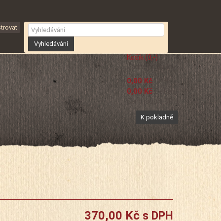
trovat
Vyhledávání
Košík
(0,-)
Žádné produkty
0,00 Kč
DPH
0,00 Kč
Celkem
Ceny jsou s DPH
K pokladně
370,00 Kč
s DPH