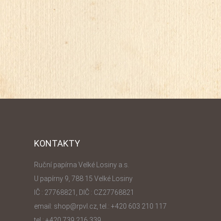
KONTAKTY
Ruční papírna Velké Losiny a.s.
U papírny 9, 788 15 Velké Losiny
IČ : 27768821, DIČ : CZ27768821
email: shop@rpvl.cz, tel.: +420 603 210 117
tel.: +420 739 216 339