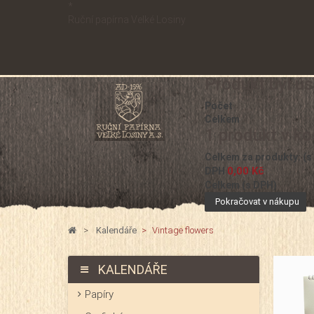
*
Ruční papírna Velké Losiny
Produkt byl ú
Počet
Celkem
1 produkt v ko
Celkem za produkty: (s
0,00 Kč
DPH
Celkem (s DPH)
Pokračovat v nákupu
>
Kalendáře
>
Vintage flowers
KALENDÁŘE
Papíry