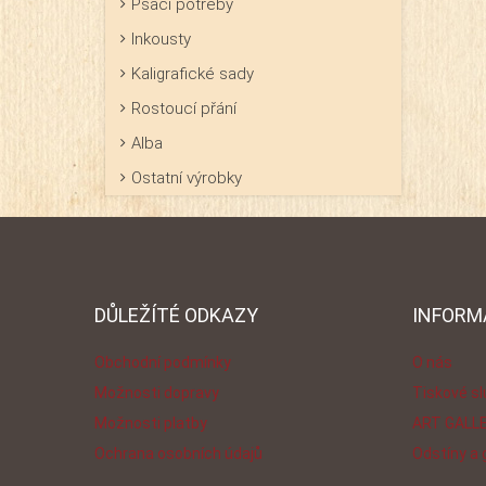
Psací potřeby
Inkousty
Kaligrafické sady
Rostoucí přání
Alba
Ostatní výrobky
DŮLEŽÍTÉ ODKAZY
INFORM
Obchodní podmínky
O nás
Možnosti dopravy
Tiskové s
Možnosti platby
ART GALL
Ochrana osobních údajů
Odstíny a