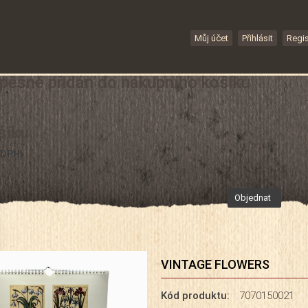
Můj účet
Přihlásit
Regis
spěšně přidán do nákupního košíku
šíku.
 DPH)
Objednat
VINTAGE FLOWERS
Kód produktu:
7070150021