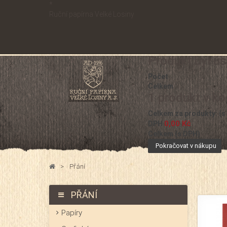
*
Ruční papírna Velké Losiny
Produkt byl ú
Počet
Celkem
1 produkt v ko
Celkem za produkty: (s
0,00 Kč
DPH
Celkem (s DPH)
Pokračovat v nákupu
>
Přání
PŘÁNÍ
Papíry