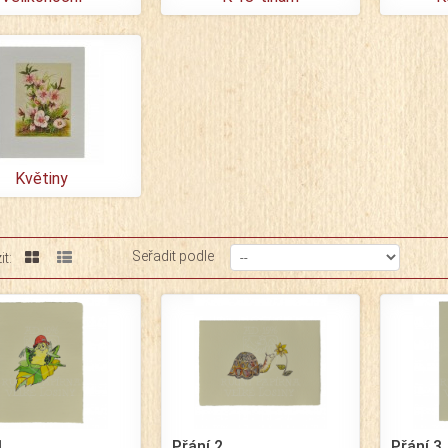
Květiny
Seřadit podle
t:
1
Přání 2
Přání 3