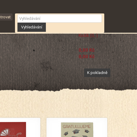
trovat
Vyhledávání
Košík
(0,-)
Žádné produkty
0,00 Kč
DPH
0,00 Kč
Celkem
Ceny jsou s DPH
K pokladně