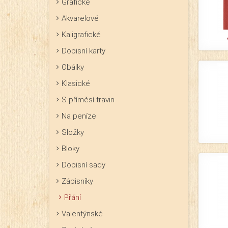
Grafické
Akvarelové
Kaligrafické
Dopisní karty
Obálky
Klasické
S příměsí travin
Na peníze
Složky
Bloky
Dopisní sady
Zápisníky
Přání
Valentýnské