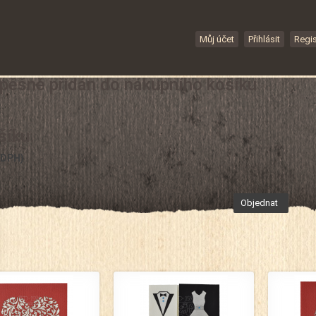
Můj účet
Přihlásit
Regis
spěšně přidán do nákupního košíku
šíku.
 DPH)
Objednat