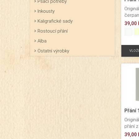
Psací potřeby
Originá
Inkousty
čerpan
Kaligrafické sady
dětský
39,00 
110x15
Rostoucí přání
hlazen
Alba
velmi 
Přání 
Ostatní výrobky
VLOŽ
význam
rodinn
příleži
společ
průhle
fólii.
Přání 
Originá
přání 
papíru
39,00 