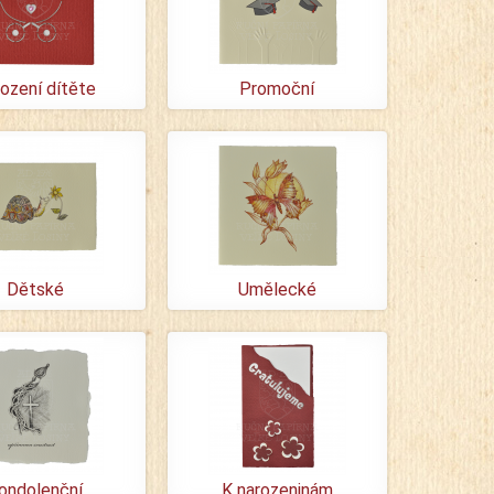
ození dítěte
Promoční
Dětské
Umělecké
ondolenční
K narozeninám