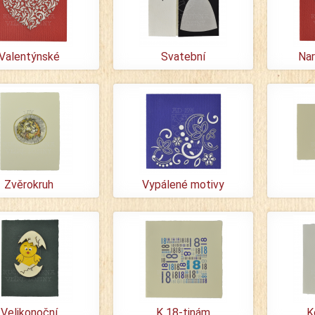
Valentýnské
Svatební
Nar
Zvěrokruh
Vypálené motivy
Velikonoční
K 18-tinám
K