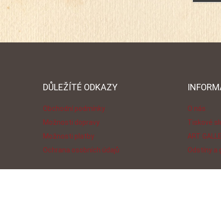
dojmem
uveďte
poznám
společ
průhle
fólii.
DŮLEŽÍTÉ ODKAZY
INFORM
Obchodní podmínky
O nás
Možnosti dopravy
Tiskové s
Možnosti platby
ART GALL
Ochrana osobních údajů
Odstíny a
Copyright 2019 Ruční papírna Velké Losiny a.s. Všechna práva vyhr
Designed By