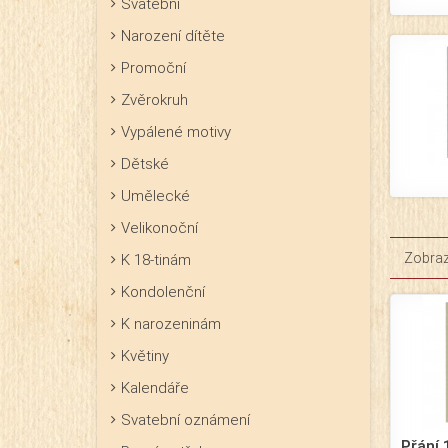
Svatební
Narození dítěte
Promoční
Zvěrokruh
Vypálené motivy
Dětské
Umělecké
Velikonoční
Zobrazi
K 18-tinám
Kondolenční
K narozeninám
Květiny
Kalendáře
Svatební oznámení
Přání 