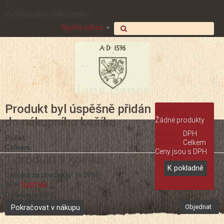
*
Ruční papírna Velké Losiny
Rychlý odkaz
Produkt byl úspěšně přidán
Košík
(0,-)
do nákupního košíku
Žádné produkty
0,00 Kč
DPH
Počet
0,00 Kč
Celkem
Celkem
Ceny jsou s DPH
1 produkt v košíku.
K pokladně
Celkem za produkty: (s DPH)
0,00 Kč
DPH
Celkem (s DPH)
Pokračovat v nákupu
Objednat