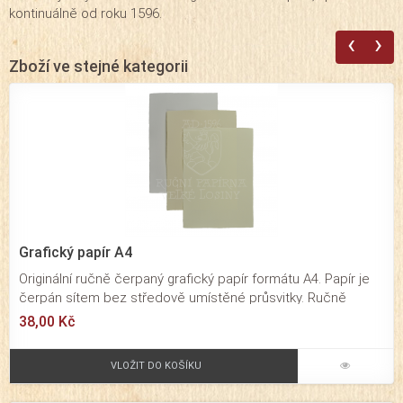
kontinuálně od roku 1596.
‹
›
Zboží ve stejné kategorii
Grafický papír A4
Originální ručně čerpaný grafický papír formátu A4. Papír je
čerpán sítem bez středově umístěné průsvitky. Ručně
čerpaný papír určený pro významnou osobní či
38,00 Kč
reprezentativní firemní korespondenci.
VLOŽIT DO KOŠÍKU