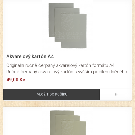
Akvarelový kartón A4
Originální ručně čerpaný akvarelový kartón formátu A4.
Ručně čerpaný akvarelový kartón s vyšším podílem lněného
vlákna. Určený pro všechny typy akvarelových technik. Podíl
49,00 Kč
bavlněného a lněného vlákna 60/40 %. V rámci výrobní
technologie je akvarelový ruční kartón povrchově klížen.
VLOŽIT DO KOŠÍKU