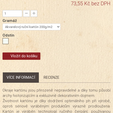
73,55 Kč
bez DPH
Gramáž
Odstín
Vložit do košíku
VÍCE INFORMACÍ
RECENZE
Okraje kartónu jsou přirozeně nepravidelné a díky tomu působí
archy historizujícím a exkluzivně dekorativním dojmem.
Životnost kartónu je díky dodržení optimálního ph při výrobě,
oproti sériově vyráběným produktům výrazně prodloužena.
Kartón je výráběn technologií ručního čerpání, používanou