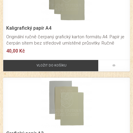
Kaligrafický papír A4
Originální ručně čerpaný grafický karton formátu A4. Papír je
čerpán sítem bez středově umístěné průsvitky. Ručně
čerpaný papír určený pro tvorbu ručně psaných pozvánek,
40,00 Kč
vzkazů či netradiční osobní nebo firemní korespondenci.
VLOŽIT DO KOŠÍKU